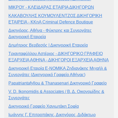
ΜΙΚΡΟΥ - ΚΛΕΙΔΑΡΑΣ ΕΤΑΙΡΙΑ ΔΙΚΗΓΟΡΩΝ
ΚΑΚΑΒΟΥΛΗΣ ΚΟΥΜΟΥΛΕΝΤΖΟΣ ΔΙΚΗΓΟΡΙΚΗ
ΕΤΑΙΡΕΙΑ - KKnA Criminal Defence Boutique
Δικηγόρος, Αθήνα - Φύκηρης και Συνεργάτες
Δικηγορική Εταιρεία
Δημήτριος Βερβεσός | Δικηγορική Εταιρεία
Τριανταφύλλου Αστέριος - ΔΙΚΗΓΟΡΙΚΟ ΓΡΑΦΕΙΟ
ΕΞΑΡΧΕΙΑ ΑΘΗΝΑ - ΔΙΚΗΓΟΡΟΙ ΕΞΑΡΧΕΙΑ ΑΘΗΝΑ
Δικηγορική Εταιρία Ε-ΝΟΜΙΚΑ Ζηδιανάκης Μιχαήλ &
Συνεργάτες (Δικηγορικό Γραφείο Αθήνας)
Papatriantafyllou & Thanasenari Δικηγορικό Γραφείο
V. D. Ikonomidis & Associates / Β. Δ. Οικονομίδης &
Συνεργάτες
Δικηγορικό Γραφείο Χανιωτάκη Σοφία
Ιωάννης Γ. Επιτροπάκης, Δικηγόρος, Διδάκτωρ