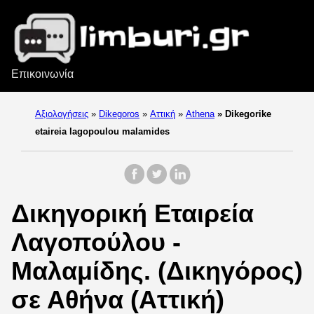
Επικοινωνία
Αξιολογήσεις
»
Dikegoros
»
Αττική
»
Athena
»
Dikegorike
etaireia lagopoulou malamides
Δικηγορική Εταιρεία
Λαγοπούλου -
Μαλαμίδης. (Δικηγόρος)
σε Αθήνα (Αττική)