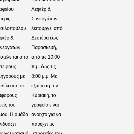
αφείου
Λεφτέρ &
τεμις
Συνεργάτων
σιλοπούλου
λειτουργεί από
φτέρ &
Δευτέρα έως
νεργάτων
Παρασκευή,
οτελείται από
από τις 10:00
πειρους
π.μ. έως τις
κηγόρους με
8:00 μ.μ. Με
ειδίκευση σε
εξαίρεση την
άφορους
Κυριακή, το
μείς του
γραφείο είναι
μου. Η ομάδα
ανοιχτό για να
νδυάζει
παρέχει τις
αγγελματισμό
υπηρεσίες του