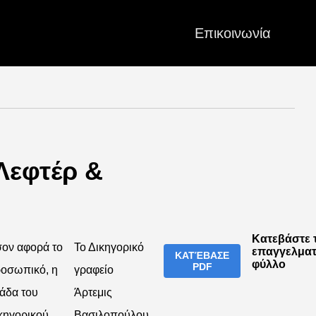
Επικοινωνία
Λεφτέρ &
Κατεβάστε 
ον αφορά το
Το Δικηγορικό
επαγγελματ
ΚΑΤΈΒΑΣΕ
φύλλο
PDF
οσωπικό, η
γραφείο
άδα του
Άρτεμις
κηγορικού
Βασιλοπούλου