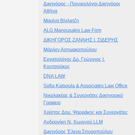
Δικηγόρος - Ποινικολόγοι Δικηγόροι
Αθήνα
Μαρίνα Βίγλατζη
ALG Manousakis Law Firm
ΔΙΚΗΓΟΡΟΣ ΖΑΝΝΗΣ Ι. ΣΙΔΕΡΗΣ
Μάρλεν Ασημακοπούλου
Εργατολόγος Δρ. Γεώργιος Ι.
Κουτσούκος
DNA LAW
Sofia Katsoula & Associates Law Office
Νικολακέας & Συνεργάτες Δικηγορικό
Γραφειο
Χρίστος Δημ. Ψαρράκης και Συνεργάτες
Ανδρονίκη Ν. Χωρινού LLM
Δικηγόρος Έλενα Σπυροπούλου