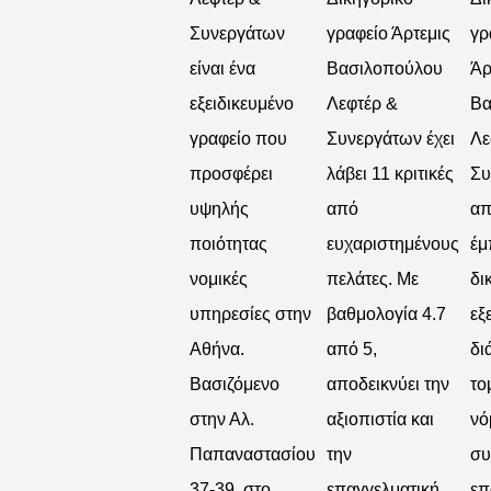
Συνεργάτων
γραφείο Άρτεμις
γρ
είναι ένα
Βασιλοπούλου
Άρ
εξειδικευμένο
Λεφτέρ &
Βα
γραφείο που
Συνεργάτων έχει
Λε
προσφέρει
λάβει 11 κριτικές
Συ
υψηλής
από
απ
ποιότητας
ευχαριστημένους
έμ
νομικές
πελάτες. Με
δι
υπηρεσίες στην
βαθμολογία 4.7
εξ
Αθήνα.
από 5,
δι
Βασιζόμενο
αποδεικνύει την
το
στην Αλ.
αξιοπιστία και
νό
Παπαναστασίου
την
συ
37-39, στο
επαγγελματική
επ