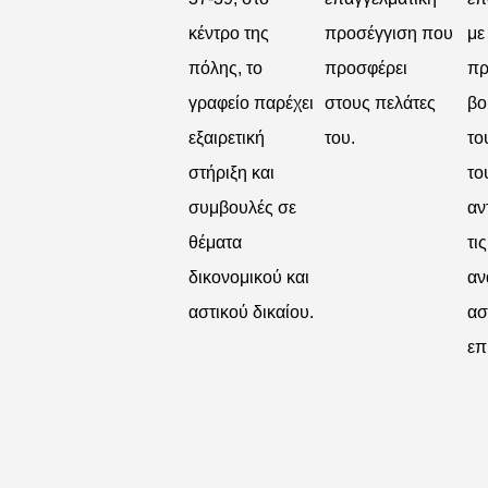
κέντρο της
προσέγγιση που
με
πόλης, το
προσφέρει
πρ
γραφείο παρέχει
στους πελάτες
βο
εξαιρετική
του.
το
στήριξη και
το
συμβουλές σε
αν
θέματα
τι
δικονομικού και
αν
αστικού δικαίου.
ασ
επ