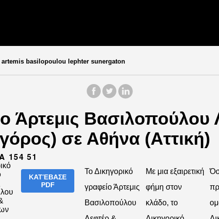
 artemis basilopoulou lephter sunergaton
ίο Άρτεμις Βασιλοπούλου 
γόρος) σε Αθήνα (Αττική)
Α 154 51
Το Δικηγορικό
Με μια εξαιρετική
Όσ
ΚΑΤΈΒΑΣΕ
PDF
γραφείο Άρτεμις
φήμη στον
πρ
Βασιλοπούλου
κλάδο, το
ομ
Λεφτέρ &
Δικηγορικό
Δι