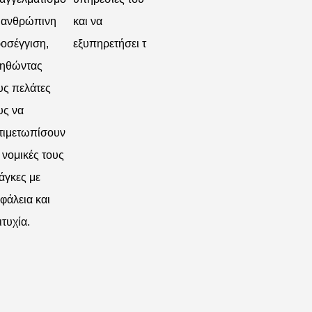
 ανθρώπινη
και να
οσέγγιση,
εξυπηρετήσει τ
ηθώντας
υς πελάτες
υς να
τιμετωπίσουν
ς νομικές τους
άγκες με
φάλεια και
ιτυχία.