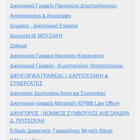
Δικηγορικό Γραφείο Παναγιώτη Δημητρόπουλου
Antonopoulos & Associates
Δημάκης - Δικηγορική Εταιρεία
Διονυσία Μ. ΜΟΥΖΑΚΗ
Zplegal
Δικηγορικο Γραφειο Νικολαου Καραγιαννη
Δικηγορικό Γραφείο - Κωνσταντίνος Ντατσόπουλος
ΔΙΚΗΓΟΡΙΚΑ ΓΡΑΦΕΙΑ: Ι. ΚΑΡΠΟΥΖΑΚΗ &
ΣΥΝΕΡΓΑΤΕΣ
Δικηγόρος Δευτεραίου Άννα και Συνεργάτες
Δικηγορικό γραφείο Μπιτσαξή (EPMB Law Office)
ΔΙΚΗΓΟΡΟΣ - ΝΟΜΙΚΟΣ ΣΥΜΒΟΥΛΟΣ ΑΛΕΞΑΝΔΡΑ
Δ. ΠΡΙΤΣΟΥΛΗ
Ειδικός Δικαστικός Γραφολόγος Μιχαήλ Θάνος