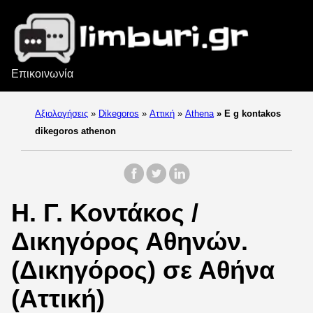
Επικοινωνία
Αξιολογήσεις
»
Dikegoros
»
Αττική
»
Athena
»
E g kontakos
dikegoros athenon
Η. Γ. Κοντάκος /
Δικηγόρος Αθηνών.
(Δικηγόρος) σε Αθήνα
(Αττική)