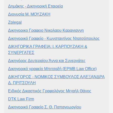
Δημάκης - Δικηγορική Εταιρεία
Διονυσία Μ. ΜΟΥΖΑΚΗ
Zplegal
Δικηγορικο Γραφειο Νικολαου Καραγιαννη
Δικηγορικό Γραφείο - Κωνσταντίνος Ντατσόπουλος
ΔΙΚΗΓΟΡΙΚΑ ΓΡΑΦΕΙΑ: Ι. ΚΑΡΠΟΥΖΑΚΗ &
ΣΥΝΕΡΓΑΤΕΣ
Δικηγόρος Δευτεραίου Άννα και Συνεργάτες
Δικηγορικό γραφείο Μπιτσαξή (EPMB Law Office)
ΔΙΚΗΓΟΡΟΣ - ΝΟΜΙΚΟΣ ΣΥΜΒΟΥΛΟΣ ΑΛΕΞΑΝΔΡΑ
Δ. ΠΡΙΤΣΟΥΛΗ
Ειδικός Δικαστικός Γραφολόγος Μιχαήλ Θάνος
DTK Law Firm
Δικηγορικό Γραφείο Σ. Θ. Παπαγεωργίου