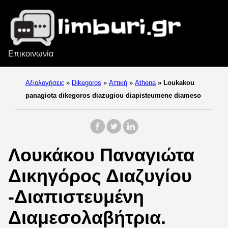
Επικοινωνία
Αξιολογήσεις
»
Dikegoros
»
Αττική
»
Athena
»
Loukakou
panagiota dikegoros diazugiou diapisteumene diameso
Λουκάκου Παναγιώτα
Δικηγόρος Διαζυγίου
-Διαπιστευμένη
Διαμεσολαβήτρια.